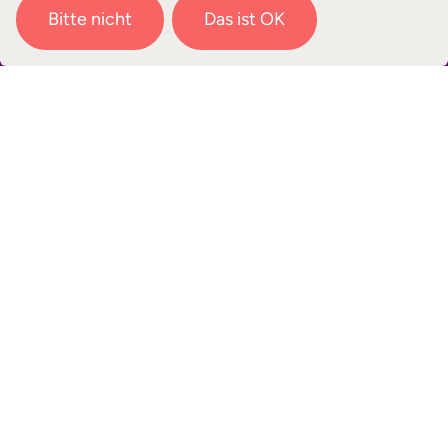
Bitte nicht
Das ist OK
KONTAKT
Du hast noch Fragen?
Ich helfe gerne weiter:
Birgit Schröder