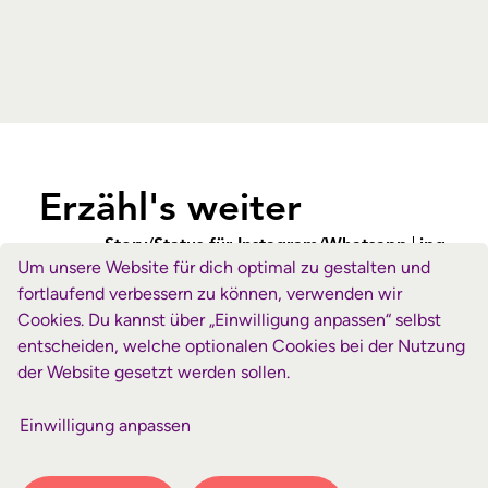
Erzähl's weiter
Story/Status für Instagram/Whatsapp
jpg
Um unsere Website für dich optimal zu gestalten und
fortlaufend verbessern zu können, verwenden wir
Folie für Ansagen o.Ä.
jpg
Cookies. Du kannst über „Einwilligung anpassen“ selbst
entscheiden, welche optionalen Cookies bei der Nutzung
der Website gesetzt werden sollen.
Einwilligung anpassen