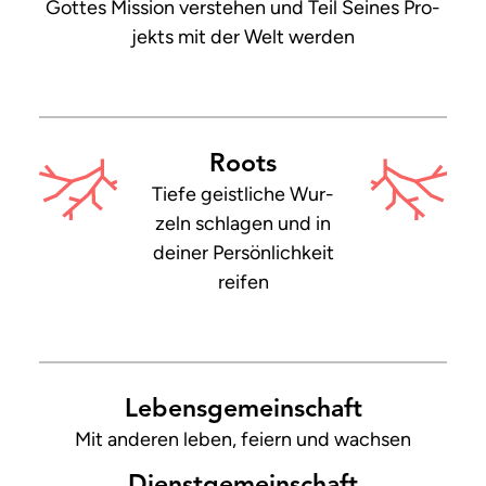
Got­tes Mis­si­on ver­ste­hen und Teil Sei­nes Pro­
jekts mit der Welt wer­den
Roots
Tiefe geist­liche Wur­
zeln schla­gen und in
dei­ner Per­sön­lich­keit
reifen
Lebens­gemeinschaft
Mit an­deren le­ben, fei­ern und wach­sen