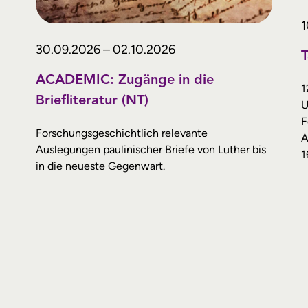
1
30.09.2026 – 02.10.2026
ACADEMIC: Zugänge in die
1
Briefliteratur (NT)
U
F
Forschungsgeschichtlich relevante
A
Auslegungen paulinischer Briefe von Luther bis
1
in die neueste Gegenwart.