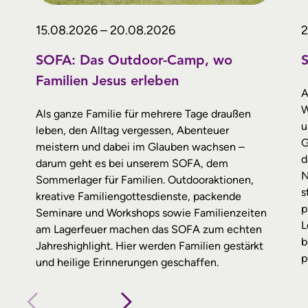
15.08.2026 – 20.08.2026
2
SOFA: Das Outdoor-Camp, wo
Familien Jesus erleben
A
W
Als ganze Familie für mehrere Tage draußen
u
leben, den Alltag vergessen, Abenteuer
G
meistern und dabei im Glauben wachsen –
d
darum geht es bei unserem SOFA, dem
N
Sommerlager für Familien. Outdooraktionen,
s
kreative Familiengottesdienste, packende
p
Seminare und Workshops sowie Familienzeiten
L
am Lagerfeuer machen das SOFA zum echten
b
Jahreshighlight. Hier werden Familien gestärkt
p
und heilige Erinnerungen geschaffen.