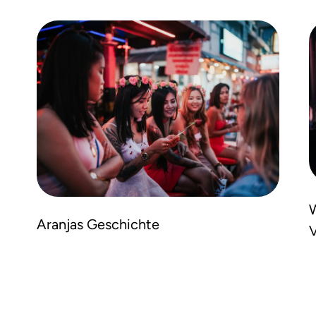
W
Aranjas Geschichte
V