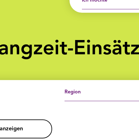
Ich möchte
angzeit-Einsät
Region