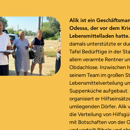
Alik ist ein Geschäftsma
Odessa, der vor dem Kri
Lebensmittelladen hatte.
damals unterstützte er du
Tafel Bedürftige in der Sta
allem verarmte Rentner u
Obdachlose. Inzwischen ha
seinem Team im großen Sti
Lebensmittelverteilung u
Suppenküche aufgebaut.
organisiert er Hilfseinsätze
umliegenden Dörfer. Alik 
die Verteilung von Hilfsg
mit Botschaften von der 
und verteilt Bibeln und chr