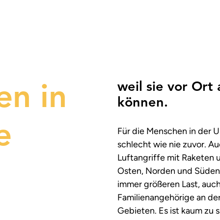
weil sie vor Ort
en in
können.
e
Für die Menschen in der Uk
schlecht wie nie zuvor. A
Luftangriffe mit Raketen 
Osten, Norden und Süden 
immer größeren Last, auc
Familienangehörige an de
Gebieten. Es ist kaum zu 