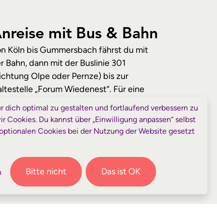
nreise mit Bus & Bahn
n Köln bis Gummersbach fährst du mit
r Bahn, dann mit der Buslinie 301
ichtung Olpe oder Pernze) bis zur
ltestelle „Forum Wiedenest“. Für eine
taillierte Planung gib auf
bahn.de
als Ziel
 dich optimal zu gestalten und fortlaufend verbessern zu
orum Wiedenest, Bergneustadt“ ein.
 Cookies. Du kannst über „Einwilligung anpassen“ selbst
optionalen Cookies bei der Nutzung der Website gesetzt
Bitte nicht
Das ist OK
n