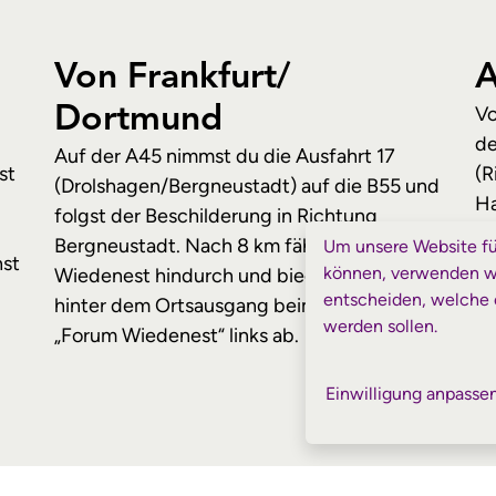
Von Frankfurt/‌
A
Vo
Dortmund
de
Auf der A45 nimmst du die Ausfahrt 17
st
(R
(Drolshagen/‌Bergneustadt) auf die B55 und
Ha
folgst der Beschilderung in Richtung
de
Bergneustadt. Nach 8 km fährst du durch
Um unsere Website für
hst
„F
können, verwenden wir
Wiedenest hindurch und biegst 600 m
entscheiden, welche 
hinter dem Ortsausgang beim Schild
werden sollen.
„Forum Wiedenest“ links ab.
Einwilligung anpasse