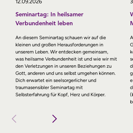
12.09.2026
3
Seminartag: In heilsamer
W
Verbundenheit leben
M
An diesem Seminartag schauen wir auf die
A
kleinen und großen Herausforderungen in
G
unserem Leben. Wir entdecken gemeinsam,
k
was heilsame Verbundenheit ist und wie wir mit
s
den Verletzungen in unseren Beziehungen zu
d
Gott, anderen und uns selbst umgehen können.
g
Dich erwartet ein seelsorgerlicher und
e
traumasensibler Seminartag mit
d
Selbsterfahrung für Kopf, Herz und Körper.
(
b