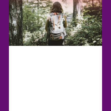
dacapo to go
Für deinen persönlichen dacapo-Tag
kannst du Pakete zu unterschiedlichen
Themen zu dir nach Hause bestellen. Eine
Wanderung, die Seele, Geist und Körper
berührt: Anhand des liebevoll gestalteten
Heftes kannst du den Tag mit allen Sinnen
erleben – allein oder gemeinsam mit