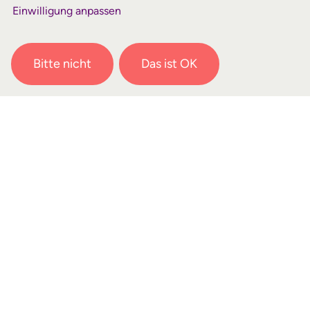
Einwilligung anpassen
Bitte nicht
Das ist OK
Details
Datum
Donnerstag, 16. Juli 2026 00:00
bis Sonntag, 19. Juli 2026 23:59
Teilnehmer
max. 20 Personen
Ort
genauer Ort wird noch bekannt
gegeben
Preis
195 €
Leitung
Hans Brandt, Debora Bräuninger,