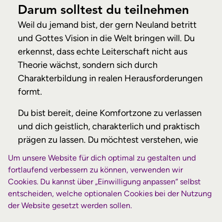
Darum solltest du teilnehmen
Weil du jemand bist, der gern Neuland betritt
und Gottes Vision in die Welt bringen will. Du
erkennst, dass echte Leiterschaft nicht aus
Theorie wächst, sondern sich durch
Charakterbildung in realen Herausforderungen
formt.
Du bist bereit, deine Komfortzone zu verlassen
und dich geistlich, charakterlich und praktisch
prägen zu lassen. Du möchtest verstehen, wie
man Teams zusammenhält – vor allem in
Um unsere Website für dich optimal zu gestalten und
kritischen Situationen. Und wie man mit
fortlaufend verbessern zu können, verwenden wir
minimalen Mitteln überlebt. Dabei trägt dich
Cookies. Du kannst über „Einwilligung anpassen“ selbst
die intensive geistliche Unterstützung der
entscheiden, welche optionalen Cookies bei der Nutzung
der Website gesetzt werden sollen.
Kleingruppe.