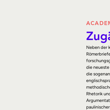
ACADEM
Zugä
Neben der k
Römerbriefes
forschungsg
die neueste
die sogenann
englischspr
methodische
Rhetorik un
Argumentati
paulinischer