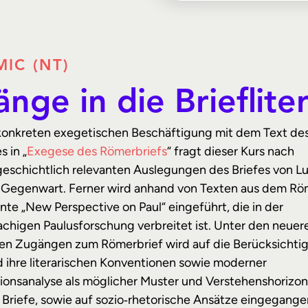
IC (NT)
nge in die Brieflite
onkreten exegetischen Beschäftigung mit dem Text de
 in „
Exegese des Römerbriefs
“ fragt dieser Kurs nach
eschichtlich relevanten Auslegungen des Briefes von Lut
 Gegenwart. Ferner wird anhand von Texten aus dem Röm
te „New Perspective on Paul“ eingeführt, die in der
achigen Paulusforschung verbreitet ist. Unter den neuer
n Zugängen zum Römerbrief wird auf die Berücksichtig
d ihre literarischen Konventionen sowie moderner
onsanalyse als möglicher Muster und Verstehenshorizon
 Briefe, sowie auf sozio‑rhetorische Ansätze eingegange