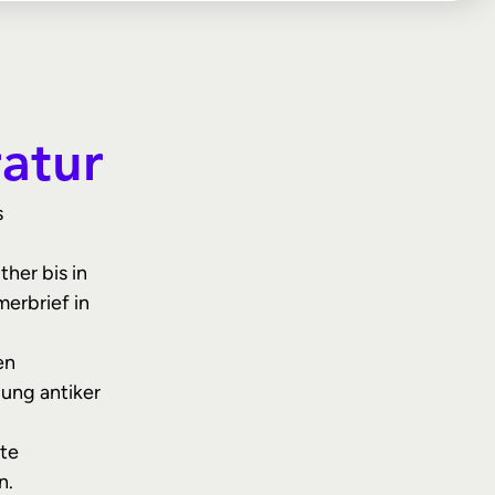
ratur
s
her bis in
erbrief in
en
ung antiker
te
n.