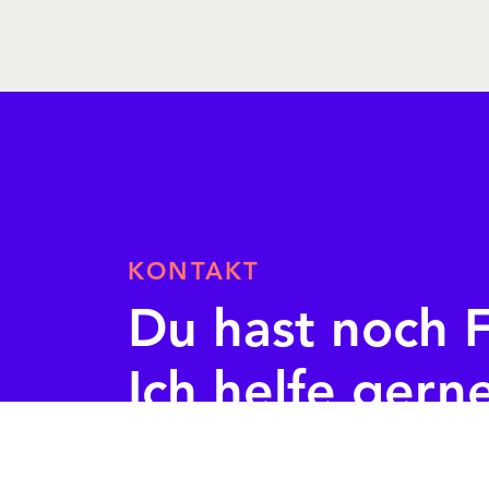
KONTAKT
Du hast noch 
Ich helfe gern
Waltraut Lanz
Office-Managerin