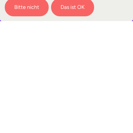
Bitte nicht
Das ist OK
KONTAKT
Du hast noch Fragen?
Ich helfe gerne weiter:
Waltraut Lanz