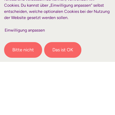
Cookies. Du kannst über „Einwilligung anpassen“ selbst
entscheiden, welche optionalen Cookies bei der Nutzung
Datum
der Website gesetzt werden sollen.
Samstag, 6. Juni 2026 09:30
bis 13:00
Einwilligung anpassen
Teilnehmer
Alle Interessierten an einem Kurz-
oder Langzeiteinsatz
Bitte nicht
Das ist OK
Ort
Online, Link wird nach Anmeldung
zugeschickt
Preis
Kostenfrei
Leitung
Hans Walter Ritter, Joachim Schuster
& Alexander Schietzold