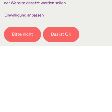
der Website gesetzt werden sollen.
lebendige Beziehung zu Jesus ist die
Voraussetzung für die Mitarbeit bei uns.
Einwilligung anpassen
ist ein christlicher,
Forum Wiedenest
gemeinnütziger Verein mit den drei
Bitte nicht
Das ist OK
Arbeitsbereichen Weltweite Mission, Biblisch-
Theologische Akademie sowie Jugend- und
Gemeindeforum (
mehr über uns
). Im Bereich
Weltweite Mission arbeiten mehr als 175 Kurz-
und Langzeitmitarbeiter in über 30 Ländern.
Mitarbeiter werden