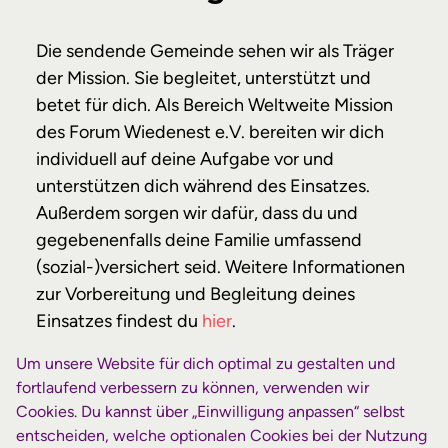
Die sendende Gemeinde sehen wir als Träger
der Mission. Sie begleitet, unterstützt und
betet für dich. Als Bereich Weltweite Mission
des Forum Wiedenest e.V. bereiten wir dich
individuell auf deine Aufgabe vor und
unterstützen dich während des Einsatzes.
Außerdem sorgen wir dafür, dass du und
gegebenenfalls deine Familie umfassend
(sozial-)versichert seid. Weitere Informationen
zur Vorbereitung und Begleitung deines
Einsatzes findest du
hier
.
Da unsere Missionsarbeit fast ausschließlich
Um unsere Website für dich optimal zu gestalten und
fortlaufend verbessern zu können, verwenden wir
durch Spenden getragen wird, benötigst du
Cookies. Du kannst über „Einwilligung anpassen“ selbst
die Bereitschaft, dir einen Unterstützerkreis
entscheiden, welche optionalen Cookies bei der Nutzung
aufzubauen, der deinen Einsatz finanziert. Eine