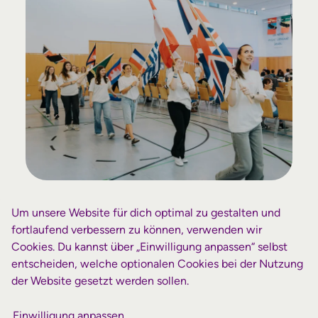
Organisation &
Um unsere Website für dich optimal zu gestalten und
fortlaufend verbessern zu können, verwenden wir
Finanzierung
Cookies. Du kannst über „Einwilligung anpassen“ selbst
entscheiden, welche optionalen Cookies bei der Nutzung
der Website gesetzt werden sollen.
Die sendende Gemeinde sehen wir als Träger
der Mission. Sie begleitet, unterstützt und
Einwilligung anpassen