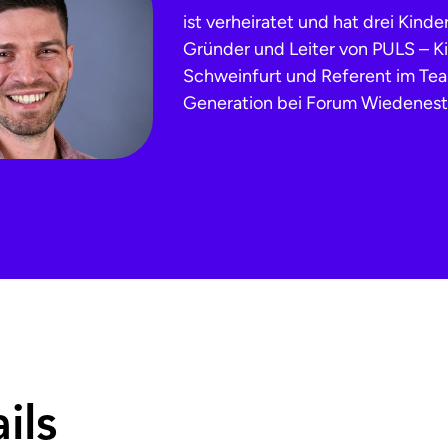
ist verheiratet und hat drei Kinder.
Gründer und Leiter von PULS – Ki
Schweinfurt und Referent im Te
Generation bei Forum Wiedenest
ils