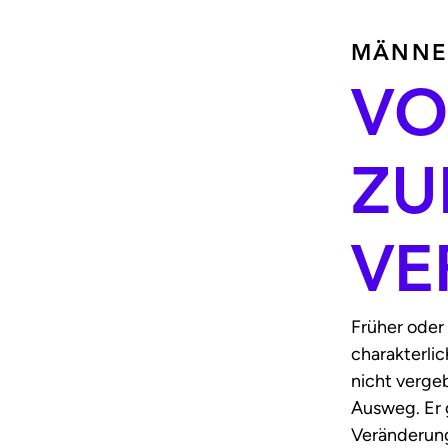
MÄNNER
VO
ZU
VE
Früher oder
charakterlic
nicht vergeb
Ausweg. Er 
Veränderung