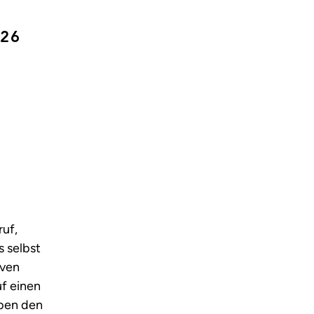
26
ruf,
s selbst
iven
f einen
ben den