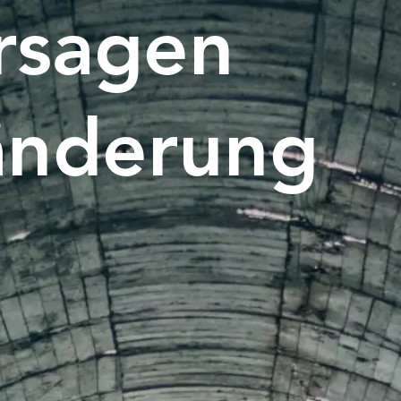
rsagen
änderung