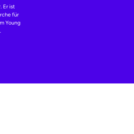
 Er ist
rche für
am Young
.