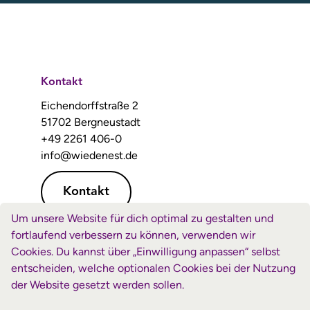
Kontakt
Eichendorffstraße 2
51702 Bergneustadt
+49 2261 406-0
info@wiedenest.de
Kontakt
Um unsere Website für dich optimal zu gestalten und
fortlaufend verbessern zu können, verwenden wir
Spenden
Cookies. Du kannst über „Einwilligung anpassen“ selbst
Forum Wiedenest e.V.
entscheiden, welche optionalen Cookies bei der Nutzung
Volksbank Oberberg
der Website gesetzt werden sollen.
IBAN: DE71 3846 2135 2202 7000 15