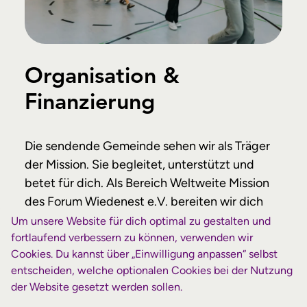
Organisation &
Finanzierung
Die sendende Gemeinde sehen wir als Träger
der Mission. Sie begleitet, unterstützt und
betet für dich. Als Bereich Weltweite Mission
des Forum Wiedenest e.V. bereiten wir dich
individuell auf deine Aufgabe vor und
Um unsere Website für dich optimal zu gestalten und
fortlaufend verbessern zu können, verwenden wir
unterstützen dich während des Einsatzes.
Cookies. Du kannst über „Einwilligung anpassen“ selbst
Außerdem sorgen wir dafür, dass du und
entscheiden, welche optionalen Cookies bei der Nutzung
gegebenenfalls deine Familie umfassend
der Website gesetzt werden sollen.
(sozial-)versichert seid. Weitere Informationen