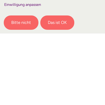
zur Vorbereitung und Begleitung deines
Einwilligung anpassen
Einsatzes findest du
hier
.
Da unsere Missionsarbeit fast ausschließlich
Bitte nicht
Das ist OK
durch Spenden getragen wird, benötigst du
die Bereitschaft, dir einen Unterstützerkreis
aufzubauen, der deinen Einsatz finanziert. Eine
lebendige Beziehung zu Jesus ist die
Voraussetzung für die Mitarbeit bei uns.
ist ein christlicher,
Forum Wiedenest
gemeinnütziger Verein mit den drei
Arbeitsbereichen Weltweite Mission, Biblisch-
Theologische Akademie sowie Jugend- und
Gemeindeforum (
mehr über uns
). Im Bereich
Weltweite Mission arbeiten mehr als 175 Kurz-
und Langzeitmitarbeiter in über 30 Ländern.