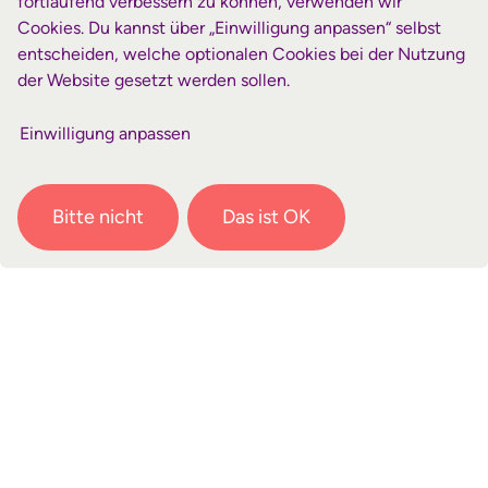
Frauenarbeit, dacapo:
fortlaufend verbessern zu können, verwenden wir
Cookies. Du kannst über „Einwilligung anpassen“ selbst
www.wiedenest.de/dacapo
entscheiden, welche optionalen Cookies bei der Nutzung
der Website gesetzt werden sollen.
Zurück
Einwilligung anpassen
Bitte nicht
Das ist OK
Kontakt
Eichendorffstraße 2
51702 Bergneustadt
+49 2261 406-0