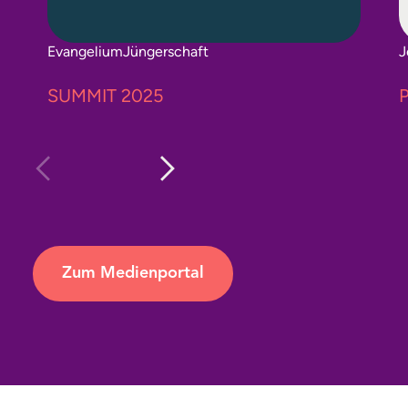
Evangelium
Jüngerschaft
J
SUMMIT 2025
P
Zum Medienportal