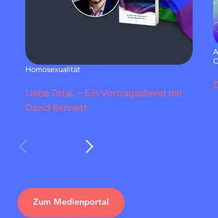
A
C
Homosexualität
Liebe.Total. – Ein Vortragsabend mit
David Bennett
Zum Medienportal