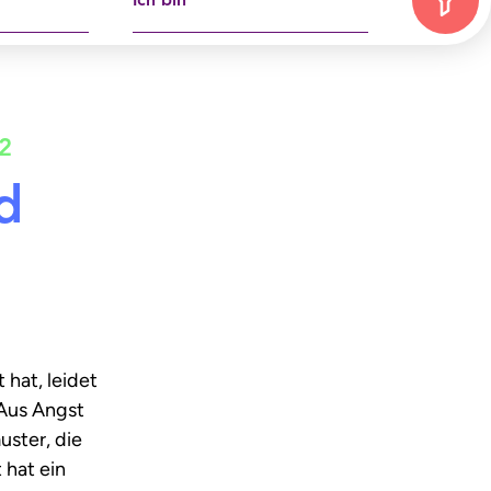
Ich bin
2
d
hat, leidet
 Aus Angst
ster, die
 hat ein