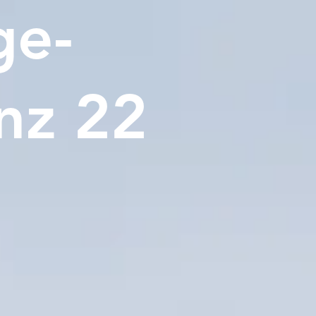
ge­
nz 22