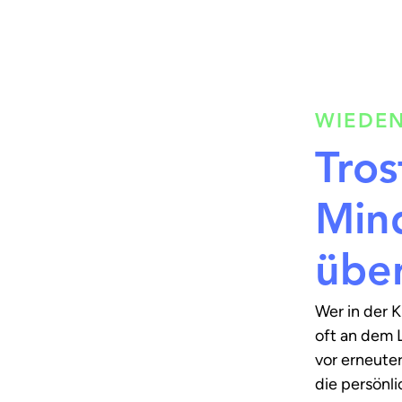
WIEDEN
Tros
Min
übe
Wer in der 
oft an dem L
vor erneute
die persönl