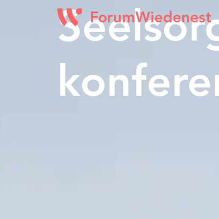
Seelsor
konfere